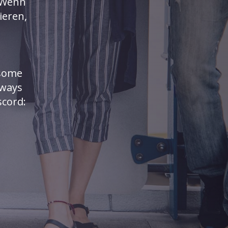
 Wenn
ieren,
 some
lways
scord: