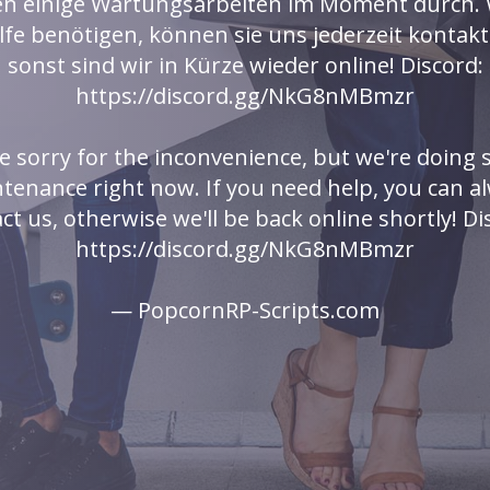
en einige Wartungsarbeiten im Moment durch.
ilfe benötigen, können sie uns jederzeit kontakt
sonst sind wir in Kürze wieder online! Discord:
https://discord.gg/NkG8nMBmzr
e sorry for the inconvenience, but we're doing
tenance right now. If you need help, you can a
ct us, otherwise we'll be back online shortly! Di
https://discord.gg/NkG8nMBmzr
— PopcornRP-Scripts.com