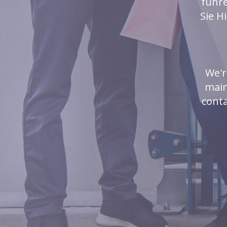
führ
Sie H
We'r
main
conta