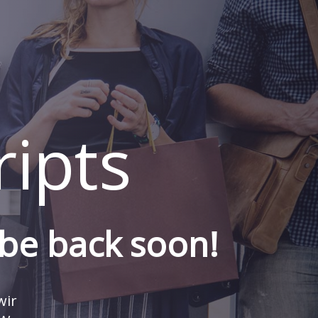
ipts
 be back soon!
wir