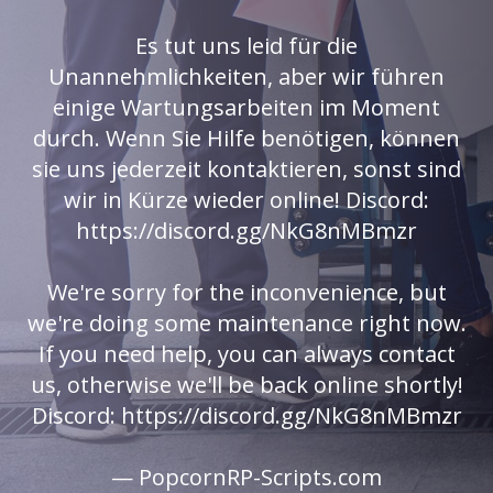
Es tut uns leid für die
Unannehmlichkeiten, aber wir führen
einige Wartungsarbeiten im Moment
durch. Wenn Sie Hilfe benötigen, können
sie uns jederzeit kontaktieren, sonst sind
wir in Kürze wieder online! Discord:
https://discord.gg/NkG8nMBmzr
We're sorry for the inconvenience, but
we're doing some maintenance right now.
If you need help, you can always contact
us, otherwise we'll be back online shortly!
Discord: https://discord.gg/NkG8nMBmzr
— PopcornRP-Scripts.com